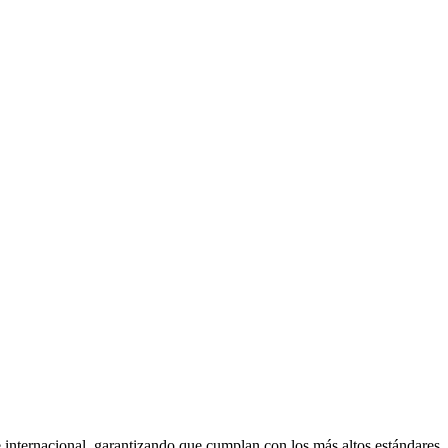
e internacional, garantizando que cumplan con los más altos estándares