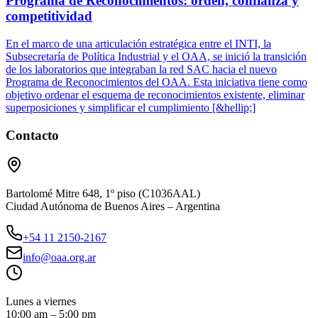
Programa de Reconocimientos: orden, confianza y
competitividad
En el marco de una articulación estratégica entre el INTI, la
Subsecretaría de Política Industrial y el OAA, se inició la transición
de los laboratorios que integraban la red SAC hacia el nuevo
Programa de Reconocimientos del OAA. Esta iniciativa tiene como
objetivo ordenar el esquema de reconocimientos existente, eliminar
superposiciones y simplificar el cumplimiento [&hellip;]
Contacto
Bartolomé Mitre 648, 1º piso (C1036AAL)
Ciudad Autónoma de Buenos Aires – Argentina
+54 11 2150-2167
info@oaa.org.ar
Lunes a viernes
10:00 am – 5:00 pm